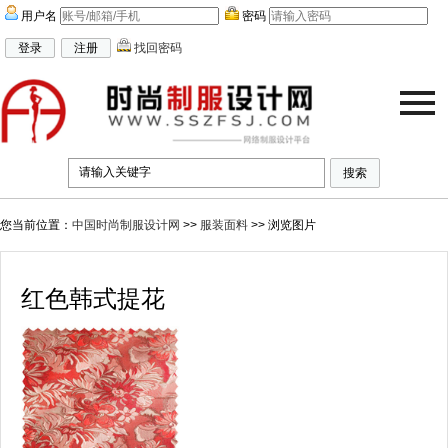
用户名
密码
找回密码
联系我们
|
加入收藏
|
百度地图
|
谷歌地图
| 当前在线人数：
1000
您当前位置：
中国时尚制服设计网
>>
服装面料
>> 浏览图片
红色韩式提花