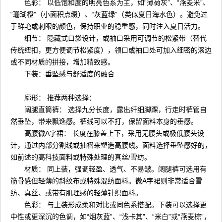
色彩： 以低饱和度的明亮色系为主，如“薄荷灰”、“燕麦米”、
“珊瑚橙”（小面积点缀）、“灰蓝绿”（类似夏日海水色）。避免过
于鲜艳或刺眼的颜色，保持职业的稳重感，同时注入夏日活力。
细节： 隐藏式口袋设计，或袖口采用可调节的松紧带（替代
传统纽扣，更方便调节松紧度），领口或袖口处可加入细密的滚边
或不同材质的拼接，增加精致感。
下装：垂坠感与舒适度的融合
廓形： 推荐两种选择：
阔腿直筒裤： 选择九分长度，露出纤细脚踝，行走时裤管自
然垂坠，带来飘逸感。裤线可以不打，保留面料本身的垂感。
高腰微A字裙： 长度在膝盖上下，采用无腰头或极低腰头设
计，通过内部分割线或抽褶来塑造高腰线。面料选择垂坠感好的，
如前述的高科技面料或特殊处理的真丝/雪纺。
材质： 同上装，强调轻盈、透气、不易皱。阔腿裤可选用有
筋骨感但轻薄的斜纹布或特殊混纺面料。微A字裙则非常适合雪
纺、真丝、或带有肌理感的轻薄针织面料。
色彩： 与上装形成柔和对比或同色系搭配。下装可以选择更
中性或更深沉的色调，如“烟灰蓝”、“浅卡其”、“米白”或“燕麦棕”，