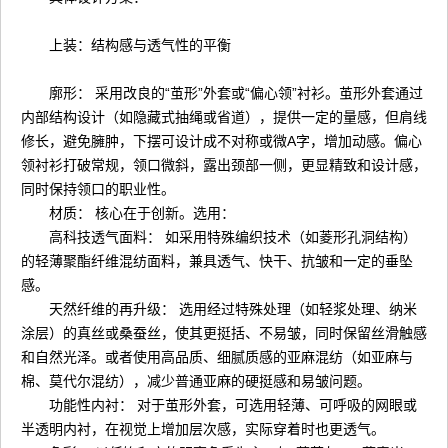
上装：结构感与透气性的平衡
廓形： 采用改良的“茧形”外套或“偏心领”衬衫。茧形外套通过
内部结构设计（如隐藏式抽绳或省道），提供一定的量感，但肩线
修长，避免臃肿，下摆可设计成不对称或微A字，增加动感。偏心
领衬衫打破常规，领口微斜，露出颈部一侧，更显精致和设计感，
同时保持领口的职业性。
材质： 核心在于创新。选用：
高科技透气面料： 如采用特殊编织技术（如菱形孔洞结构）
的轻薄聚酯纤维混纺面料，兼具透气、快干、抗皱和一定的垂坠
感。
天然纤维的再升级： 选用经过特殊处理（如轻浆处理、纳米
涂层）的真丝或桑蚕丝，使其更挺括、不易皱，同时保留丝滑触感
和自然光泽。或者使用高品质、细腻质感的亚麻混纺（如亚麻与
棉、莫代尔混纺），减少普通亚麻的硬挺感和易皱问题。
功能性内衬： 对于茧形外套，可选用轻薄、可呼吸的网眼或
半透明内衬，在视觉上增加层次感，实际穿着时也更透气。