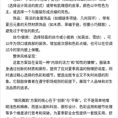
（选择设计简洁的款式）或带有肌理感的皮革，颜色以中性色为
主，或选择一个与服装形成点缀的亮色。
饰品： 简洁的金属饰品（如细链条项链、几何耳环）、带有
夏日元素的天然材质饰品（如木质、草编手链，但要小巧精致）。
避免过于夸张的款式。
丝巾/披肩： 选择轻盈的丝巾或小披肩（如真丝、雪纺），可
以作为领口或肩部的装饰，增加层次感和色彩点缀，也可以在空调
过冷的室内披上保暖。
整体风格呈现：
这套方案旨在呈现一种“内敛的活力”和“知性的慵懒”。服装本
身通过创新的材质和廓形，提供了应对夏季高温的物理舒适度，同
时通过精心选择的色彩和细节，塑造出既专业又不失时尚感的形
象。它鼓励穿着者在遵守职场规则的前提下，展现个人品味和对生
活品质的追求。
“微风雅韵”方案的核心在于“创新”与“平衡”。它不是简单地堆
砌浅色和棉麻，而是从面料科技、廓形设计、色彩运用和细节处理
等多个维度进行思考和突破，为夏季职业女性提供一套既实用、舒