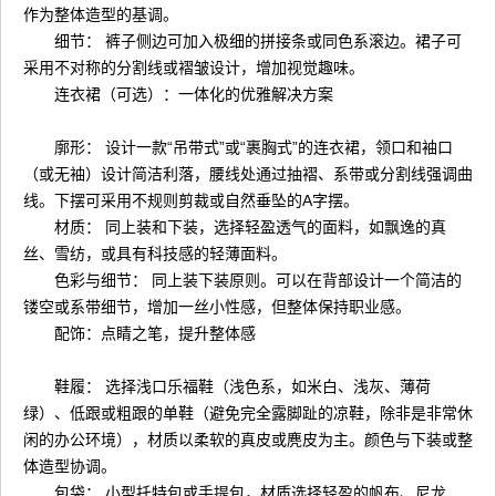
作为整体造型的基调。
细节： 裤子侧边可加入极细的拼接条或同色系滚边。裙子可
采用不对称的分割线或褶皱设计，增加视觉趣味。
连衣裙（可选）：一体化的优雅解决方案
廓形： 设计一款“吊带式”或“裹胸式”的连衣裙，领口和袖口
（或无袖）设计简洁利落，腰线处通过抽褶、系带或分割线强调曲
线。下摆可采用不规则剪裁或自然垂坠的A字摆。
材质： 同上装和下装，选择轻盈透气的面料，如飘逸的真
丝、雪纺，或具有科技感的轻薄面料。
色彩与细节： 同上装下装原则。可以在背部设计一个简洁的
镂空或系带细节，增加一丝小性感，但整体保持职业感。
配饰：点睛之笔，提升整体感
鞋履： 选择浅口乐福鞋（浅色系，如米白、浅灰、薄荷
绿）、低跟或粗跟的单鞋（避免完全露脚趾的凉鞋，除非是非常休
闲的办公环境），材质以柔软的真皮或麂皮为主。颜色与下装或整
体造型协调。
包袋： 小型托特包或手提包，材质选择轻盈的帆布、尼龙