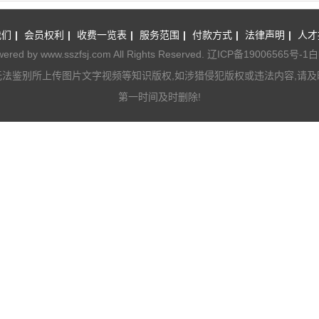
我们
|
会员权利
|
收费一览表
|
服务范围
|
付款方式
|
法律声明
|
人才
by www.sszfsj.com All Rights Reserved.
辽ICP备19006565号-1
白
无法鉴别所上传图片文字视频等知识版权,如涉猎侵犯版权或违法内容,请及
第一时间及时删除!