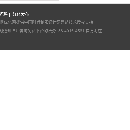
招聘
|
媒体发布
|
帽优化网
提供中国时尚制服设计网建站技术授权支持
时通知
律师咨询免费平台
的法务138-4016-4561,官方将在