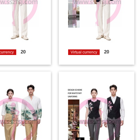
20
20
 currency
Virtual currency