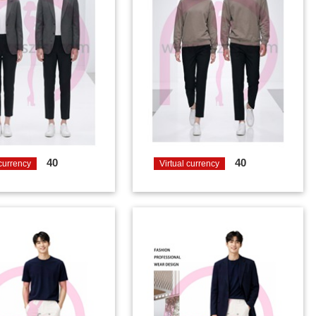
40
40
 currency
Virtual currency